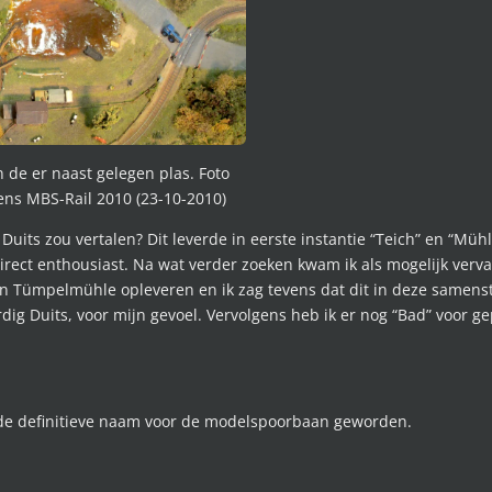
de er naast gelegen plas. Foto
dens MBS-Rail 2010 (23-10-2010)
et Duits zou vertalen? Dit leverde in eerste instantie “Teich” en “M
irect enthousiast. Na wat verder zoeken kwam ik als mogelijk verv
dan Tümpelmühle opleveren en ik zag tevens dat dit in deze samens
rdig Duits, voor mijn gevoel. Vervolgens heb ik er nog “Bad” voor 
 de definitieve naam voor de modelspoorbaan geworden.