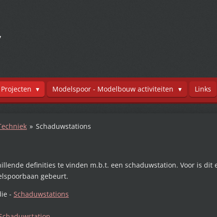
y
Projecten
Modelspoor - Modelbouw activiteiten
Links
echniek
»
Schaduwstations
llende definities te vinden m.b.t. een schaduwstation. Voor is dit 
elspoorbaan gebeurt.
ie -
Schaduwstations
Schaduwstation