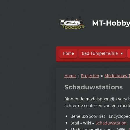
Ga
direct
naar
MT-Hobb
de
hoofdinhoud
Home
Bad Tümpelmühle
Home
»
Projecten
»
Modelbouw T
Schaduwstations
Binnen de modelspoor zijn verschi
achter de coulissen van een mod
BeneluxSpoor.net - Encycloped
3rail - Wiki –
Schaduwstation
Modelspoorwijzer.net – Wiki -