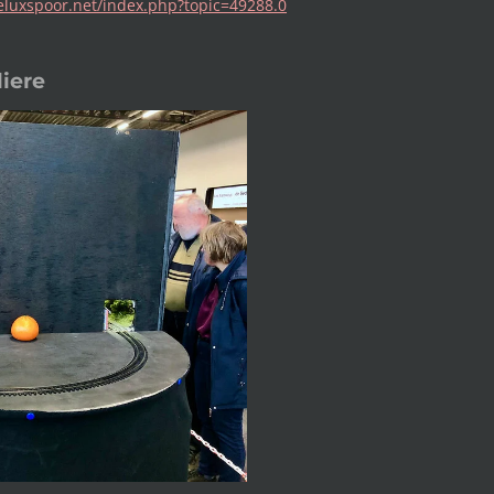
eluxspoor.net/index.php?topic=49288.0
iere